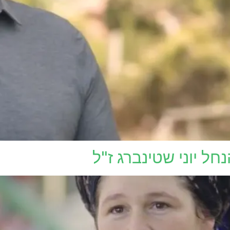
חל יוני שטינברג ז"ל