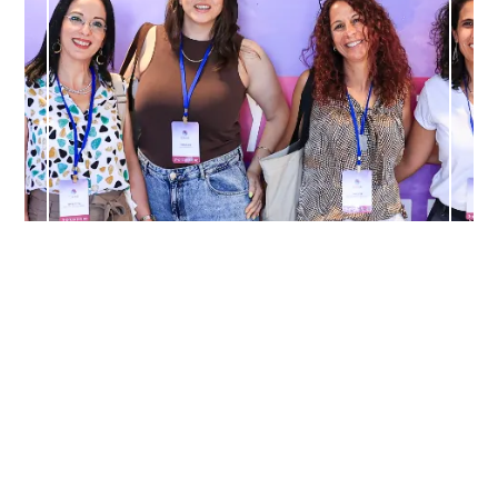
מכון ארבל - המכון
הלאומי לחוסן
נפשי
היוצרים 3, לוד
לניווט ב-WAZE
055-305-5589
לחצו לשיחת
ווטסאפ